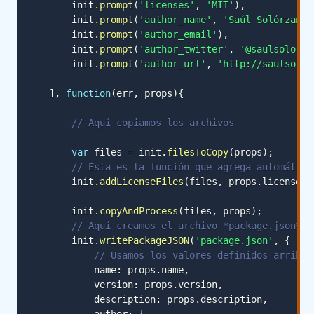
        init
.
prompt
(
'licenses'
,
'MIT'
)
,
        init
.
prompt
(
'author_name'
,
'Saúl Solórzano'
        init
.
prompt
(
'author_email'
)
,
        init
.
prompt
(
'author_twitter'
,
'@saulsolorza
        init
.
prompt
(
'author_url'
,
'http://saulsolor
]
,
function
(
err
,
 props
)
{
// Aquí copiamos los archivos
var
 files 
=
 init
.
filesToCopy
(
props
)
;
// Esta es la función que agrega automática
        init
.
addLicenseFiles
(
files
,
 props
.
licenses
)
        init
.
copyAndProcess
(
files
,
 props
)
;
// Aquí creamos el archivo *package.json*
        init
.
writePackageJSON
(
'package.json'
,
{
// Usamos los valores definidos arriba
            name
:
 props
.
name
,
            version
:
 props
.
version
,
            description
:
 props
.
description
,