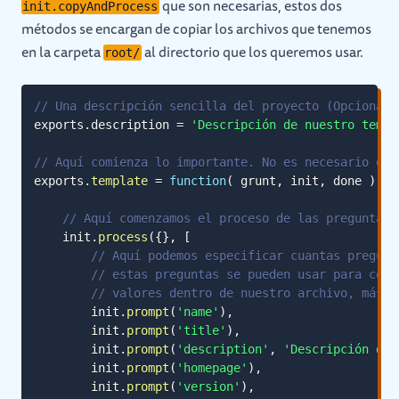
que son necesarias, estos dos
init.copyAndProcess
métodos se encargan de copiar los archivos que tenemos
en la carpeta
al directorio que los queremos usar.
root/
// Una descripción sencilla del proyecto (Opcional)
exports
.
description
=
'Descripción de nuestro templ
// Aquí comienza lo importante. No es necesario ent
exports
.
template
=
function
(
grunt
,
 init
,
 done
)
{
// Aquí comenzamos el proceso de las preguntas
    init
.
process
(
{
}
,
[
// Aquí podemos especificar cuantas pregunt
// estas preguntas se pueden usar para colo
// valores dentro de nuestro archivo, más d
        init
.
prompt
(
'name'
)
,
        init
.
prompt
(
'title'
)
,
        init
.
prompt
(
'description'
,
'Descripción del
        init
.
prompt
(
'homepage'
)
,
        init
.
prompt
(
'version'
)
,