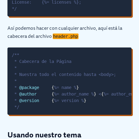
Así podemos hacer con cualquier archivo, aquí está la
cabecera del archivo
header.php
 * 
@package
{
%= name %
}
 * 
@author
{
%= author_name %
}
 <
{
%= author_emai
 * 
@version
{
%= version %
}
Usando nuestro tema