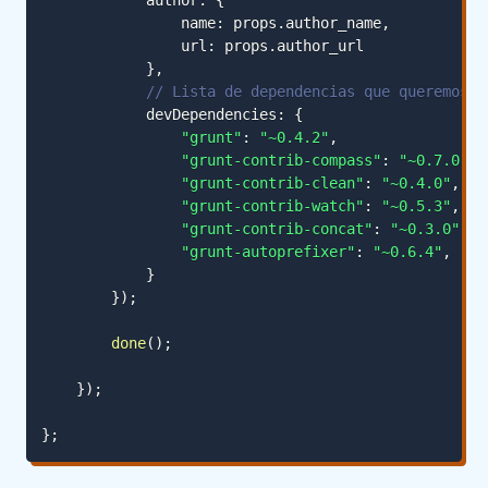
            author
:
{
                name
:
 props
.
author_name
,
                url
:
 props
.
author_url
}
,
// Lista de dependencias que queremos u
            devDependencies
:
{
"grunt"
:
"~0.4.2"
,
"grunt-contrib-compass"
:
"~0.7.0"
,
"grunt-contrib-clean"
:
"~0.4.0"
,
"grunt-contrib-watch"
:
"~0.5.3"
,
"grunt-contrib-concat"
:
"~0.3.0"
,
"grunt-autoprefixer"
:
"~0.6.4"
,
}
}
)
;
done
(
)
;
}
)
;
}
;