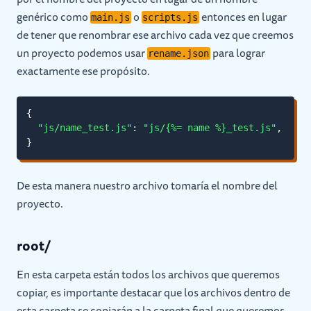
genérico como
o
entonces en lugar
main.js
scripts.js
de tener que renombrar ese archivo cada vez que creemos
un proyecto podemos usar
para lograr
rename.json
exactamente ese propósito.
{
"js/name_test.js"
:
"js/{%= name %}_test.js"
,
}
De esta manera nuestro archivo tomaría el nombre del
proyecto.
root/
En esta carpeta están todos los archivos que queremos
copiar, es importante destacar que los archivos dentro de
esta carpeta se copiarán a la carpeta final que queremos